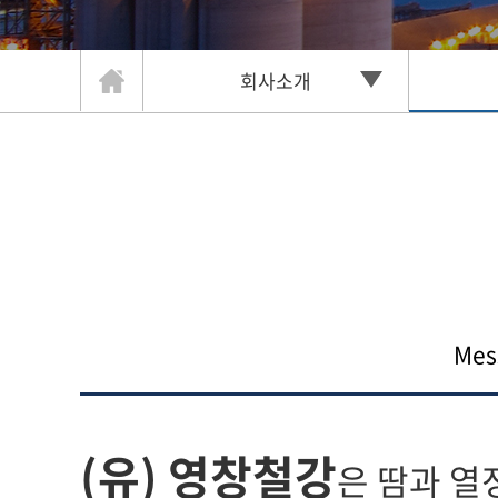
회사소개
Mes
(유) 영창철강
은 땀과 열